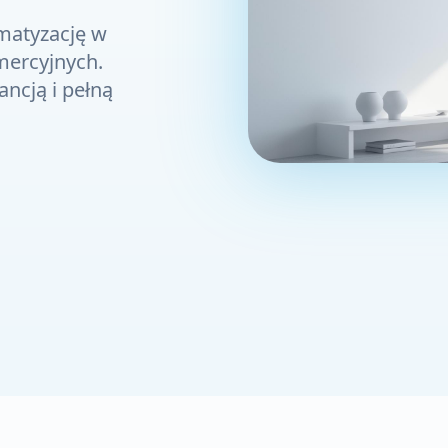
imatyzację w
mercyjnych.
ncją i pełną