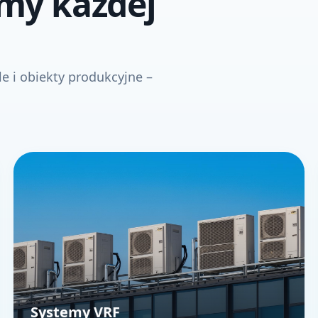
my każdej
le i obiekty produkcyjne –
Systemy VRF