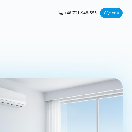
+48 791-948-555
Wycena