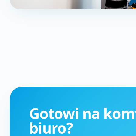
Gotowi na kom
biuro?