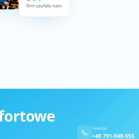
firm zaufało nam
fortowe
Telefon
+48 791-948-555