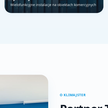
Wielofunkcyjne instalacje na obiektach komercyjnych
O KLIMAJSTER