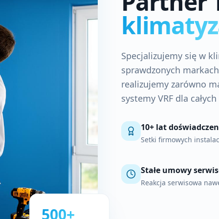
Partner 
klimatyz
Specjalizujemy się w k
sprawdzonych markach –
realizujemy zarówno ma
systemy VRF dla całyc
10+ lat doświadczen
Setki firmowych instalac
Stałe umowy serwi
Reakcja serwisowa nawe
500+