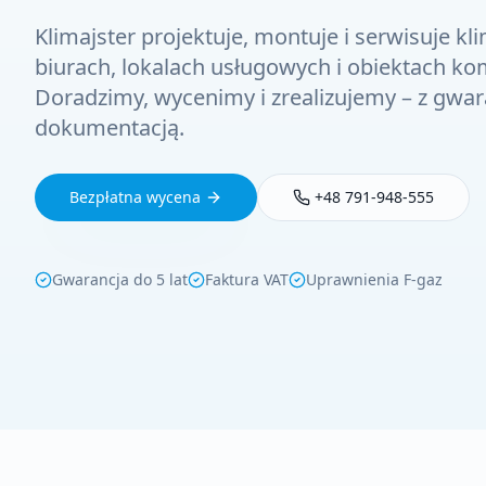
Klimajster projektuje, montuje i serwisuje kl
biurach, lokalach usługowych i obiektach ko
Doradzimy, wycenimy i zrealizujemy – z gwara
dokumentacją.
Bezpłatna wycena
+48 791-948-555
Gwarancja do 5 lat
Faktura VAT
Uprawnienia F-gaz