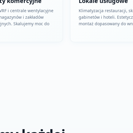
ty komercyjne
Lokale usługowe
VRF i centrale wentylacyjne
Klimatyzacja restauracji, s
 magazynów i zakładów
gabinetów i hoteli. Estetyc
jnych. Skalujemy moc do
montaż dopasowany do wnę