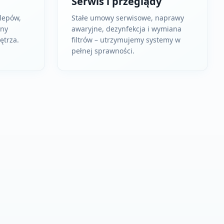
Serwis i przeglądy
klepów,
Stałe umowy serwisowe, naprawy
zny
awaryjne, dezynfekcja i wymiana
trza.
filtrów – utrzymujemy systemy w
pełnej sprawności.